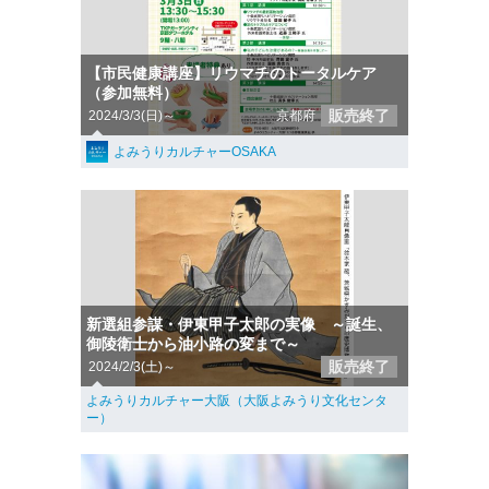
【市民健康講座】リウマチのトータルケア
（参加無料）
販売終了
2024/3/3(日)～
京都府
よみうりカルチャーOSAKA
新選組参謀・伊東甲子太郎の実像 ～誕生、
御陵衛士から油小路の変まで～
販売終了
2024/2/3(土)～
よみうりカルチャー大阪（大阪よみうり文化センタ
ー）