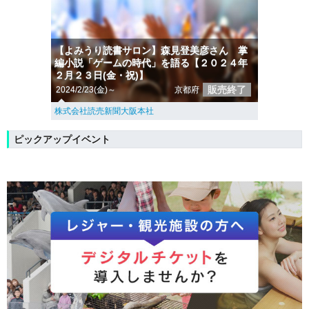
【よみうり読書サロン】森見登美彦さん 掌
編小説「ゲームの時代」を語る【２０２４年
２月２３日(金・祝)】
販売終了
2024/2/23(金)～
京都府
株式会社読売新聞大阪本社
ピックアップイベント