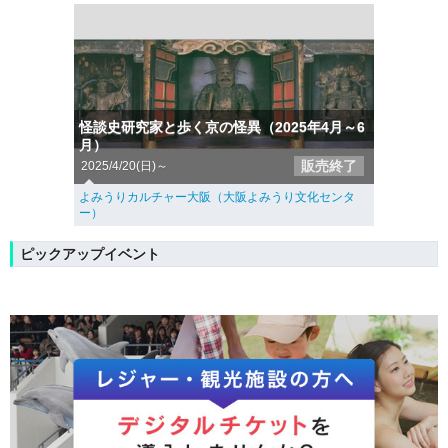
怪談史研究家と歩く京の怪異（2025年4月～6
月）
販売終了
2025/4/20(日)～
よみうりカルチャー大阪（大阪よみうり文化センタ
ー）
ピックアップイベント