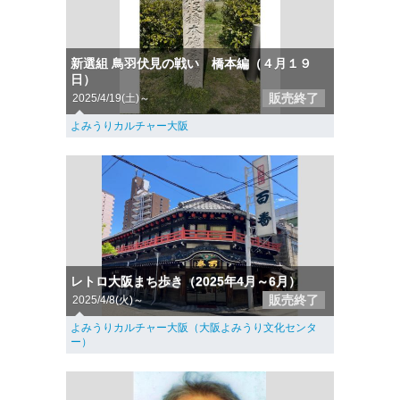
新選組 鳥羽伏見の戦い 橋本編（４月１９
日）
販売終了
2025/4/19(土)～
よみうりカルチャー大阪
レトロ大阪まち歩き（2025年4月～6月）
販売終了
2025/4/8(火)～
よみうりカルチャー大阪（大阪よみうり文化センタ
ー）