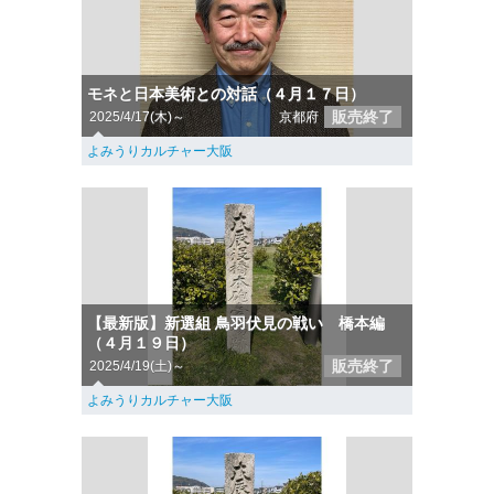
モネと日本美術との対話（４月１７日）
販売終了
2025/4/17(木)～
京都府
よみうりカルチャー大阪
【最新版】新選組 鳥羽伏見の戦い 橋本編
（４月１９日）
販売終了
2025/4/19(土)～
よみうりカルチャー大阪