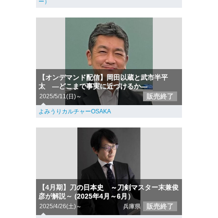
ー）
【オンデマンド配信】岡田以蔵と武市半平
太 ―どこまで事実に近づけるか―
販売終了
2025/5/11(日)～
よみうりカルチャーOSAKA
【4月期】刀の日本史 ～刀剣マスター末兼俊
彦が解説～ (2025年4月～6月）
販売終了
2025/4/26(土)～
兵庫県