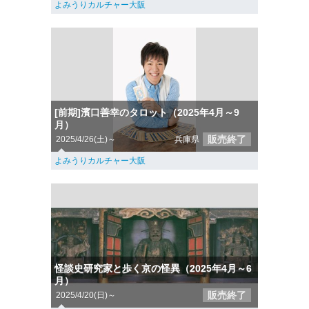
よみうりカルチャー大阪
[前期]濱口善幸のタロット（2025年4月～9
月）
販売終了
2025/4/26(土)～
兵庫県
よみうりカルチャー大阪
怪談史研究家と歩く京の怪異（2025年4月～6
月）
販売終了
2025/4/20(日)～