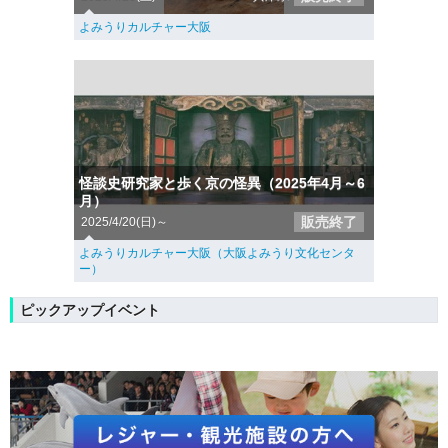
よみうりカルチャー大阪
怪談史研究家と歩く京の怪異（2025年4月～6
月）
販売終了
2025/4/20(日)～
よみうりカルチャー大阪（大阪よみうり文化センタ
ー）
ピックアップイベント