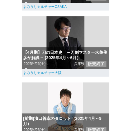
よみうりカルチャーOSAKA
【4月期】刀の日本史 ～刀剣マスター末兼俊
彦が解説～ (2025年4月～6月）
販売終了
2025/4/26(土)～
兵庫県
よみうりカルチャー大阪
[前期]濱口善幸のタロット（2025年4月～9
月）
販売終了
2025/4/26(土)～
兵庫県