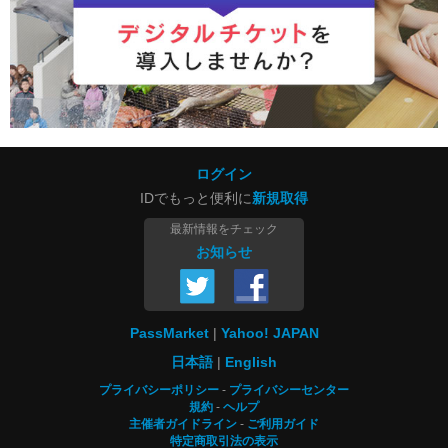
ログイン
IDでもっと便利に
新規取得
最新情報をチェック
お知らせ
PassMarket
Yahoo! JAPAN
日本語
English
プライバシーポリシー
プライバシーセンター
規約
ヘルプ
主催者ガイドライン
ご利用ガイド
特定商取引法の表示