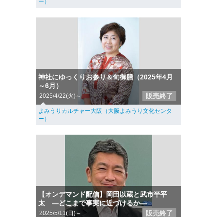
ー）
神社にゆっくりお参り＆旬御膳（2025年4月
～6月）
販売終了
2025/4/22(火)～
よみうりカルチャー大阪（大阪よみうり文化センタ
ー）
【オンデマンド配信】岡田以蔵と武市半平
太 ―どこまで事実に近づけるか―
販売終了
2025/5/11(日)～