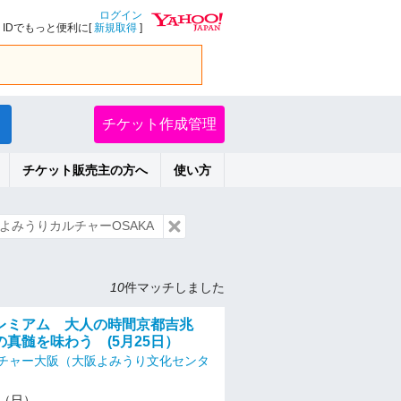
ログイン
IDでもっと便利に[
新規取得
]
チケット作成管理
チケット販売主の方へ
使い方
よみうりカルチャーOSAKA
10
件マッチしました
レミアム 大人の時間京都吉兆
真髄を味わう (5月25日）
チャー大阪（大阪よみうり文化センタ
25（日）