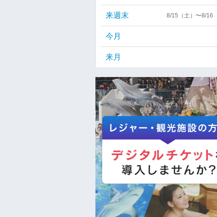
来週末
8/15（土）〜8/1
今月
来月