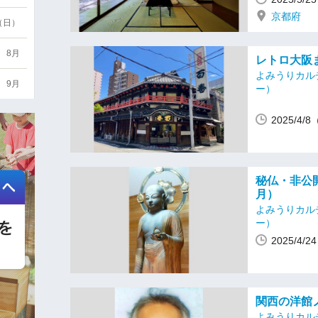
京都府
6（日）
8月
レトロ大阪ま
よみうりカル
9月
ー）
2025/4/
秘仏・非公開
月）
よみうりカル
ー）
2025/4/
関西の洋館ノ
よみうりカル