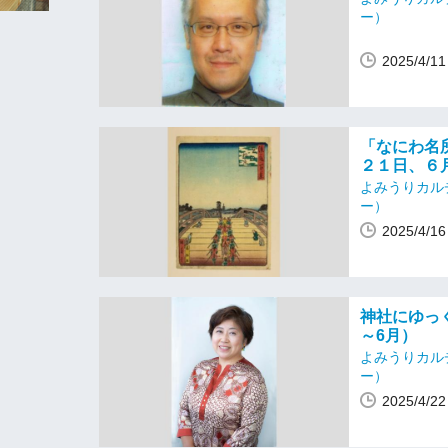
ー）
2025/4/
「なにわ名
２１日、６
よみうりカル
ー）
2025/4/
神社にゆっく
～6月）
よみうりカル
ー）
2025/4/