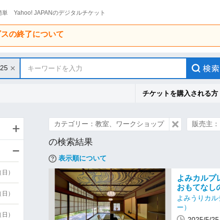
単 Yahoo! JAPANのデジタルチケット
ービスの終了について
/25
キーワードを入力
チケットを購入される方
カテゴリー：教室、ワークショップ
販売主：
の検索結果
表示順について
9（日）
よみカルプ
おもてなしの
9（日）
よみうりカル
ー）
6（日）
2025/5/