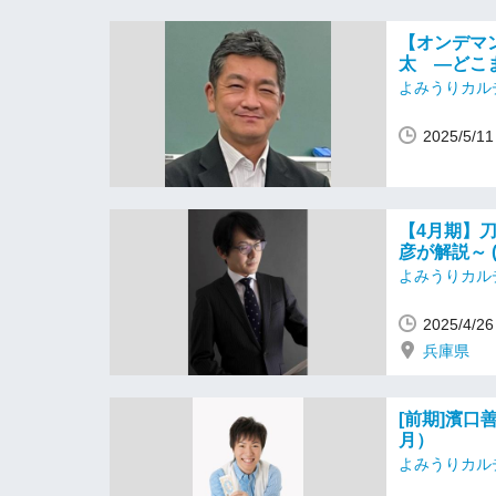
【オンデマ
太 ―どこ
よみうりカルチ
2025/5/
【4月期】
彦が解説～ (
よみうりカル
2025/4/
兵庫県
[前期]濱口
月）
よみうりカル