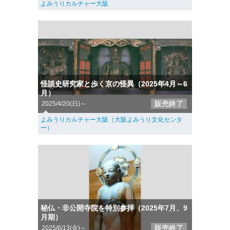
よみうりカルチャー大阪
怪談史研究家と歩く京の怪異（2025年4月～6
月）
販売終了
2025/4/20(日)～
よみうりカルチャー大阪（大阪よみうり文化センタ
ー）
秘仏・非公開寺院を特別参拝（2025年7月、9
月期）
販売終了
2025/6/13(金)～