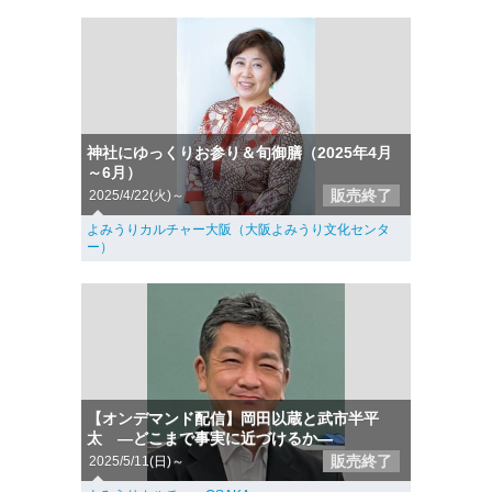
神社にゆっくりお参り＆旬御膳（2025年4月
～6月）
販売終了
2025/4/22(火)～
よみうりカルチャー大阪（大阪よみうり文化センタ
ー）
【オンデマンド配信】岡田以蔵と武市半平
太 ―どこまで事実に近づけるか―
販売終了
2025/5/11(日)～