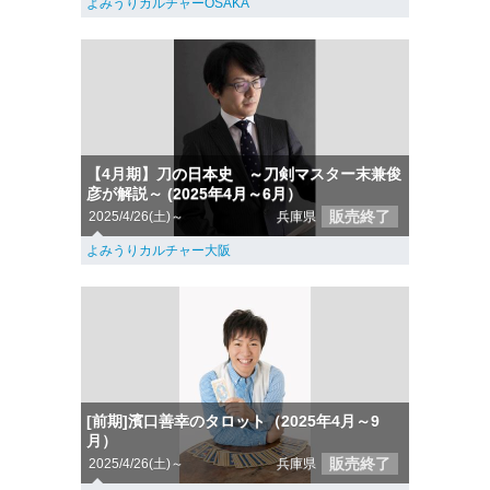
よみうりカルチャーOSAKA
【4月期】刀の日本史 ～刀剣マスター末兼俊
彦が解説～ (2025年4月～6月）
販売終了
2025/4/26(土)～
兵庫県
よみうりカルチャー大阪
[前期]濱口善幸のタロット（2025年4月～9
月）
販売終了
2025/4/26(土)～
兵庫県