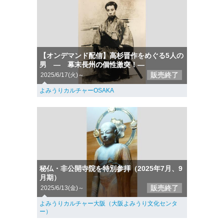
【オンデマンド配信】高杉晋作をめぐる5人の
男 ― 幕末長州の個性激突！―
販売終了
2025/6/17(火)～
よみうりカルチャーOSAKA
秘仏・非公開寺院を特別参拝（2025年7月、9
月期）
販売終了
2025/6/13(金)～
よみうりカルチャー大阪（大阪よみうり文化センタ
ー）