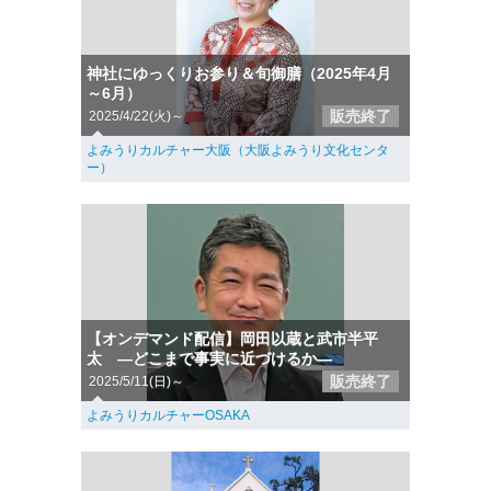
神社にゆっくりお参り＆旬御膳（2025年4月
～6月）
販売終了
2025/4/22(火)～
よみうりカルチャー大阪（大阪よみうり文化センタ
ー）
【オンデマンド配信】岡田以蔵と武市半平
太 ―どこまで事実に近づけるか―
販売終了
2025/5/11(日)～
よみうりカルチャーOSAKA