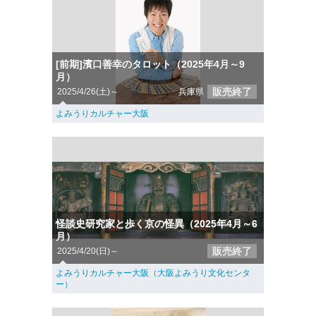
[前期]濱口善幸のタロット（2025年4月～9
月）
販売終了
2025/4/26(土)～
兵庫県
よみうりカルチャー大阪
怪談史研究家と歩く京の怪異（2025年4月～6
月）
販売終了
2025/4/20(日)～
よみうりカルチャー大阪（大阪よみうり文化センタ
ー）