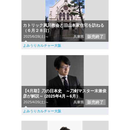
カトリック夙川教会と旧山本家住宅を訪ねる
（６月２８日）
販売終了
2025/6/28(土)～
兵庫県
よみうりカルチャー大阪
【4月期】刀の日本史 ～刀剣マスター末兼俊
彦が解説～ (2025年4月～6月）
販売終了
2025/4/26(土)～
兵庫県
よみうりカルチャー大阪