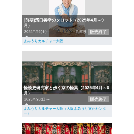
[前期]濱口善幸のタロット（2025年4月～9
月）
販売終了
2025/4/26(土)～
兵庫県
よみうりカルチャー大阪
怪談史研究家と歩く京の怪異（2025年4月～6
月）
販売終了
2025/4/20(日)～
よみうりカルチャー大阪（大阪よみうり文化センタ
ー）