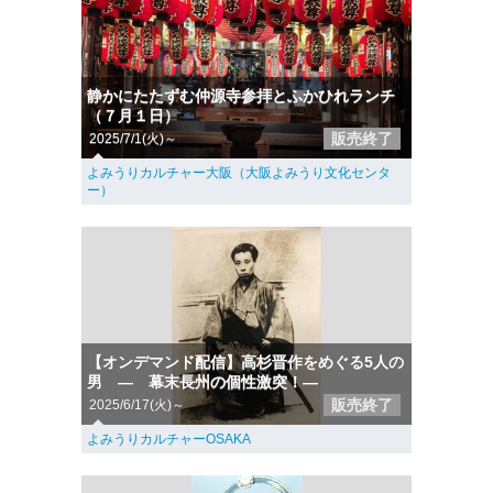
静かにたたずむ仲源寺参拝とふかひれランチ
（７月１日）
販売終了
2025/7/1(火)～
よみうりカルチャー大阪（大阪よみうり文化センタ
ー）
【オンデマンド配信】高杉晋作をめぐる5人の
男 ― 幕末長州の個性激突！―
販売終了
2025/6/17(火)～
よみうりカルチャーOSAKA