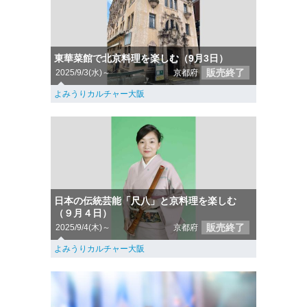
東華菜館で北京料理を楽しむ（9月3日）
販売終了
2025/9/3(水)～
京都府
よみうりカルチャー大阪
日本の伝統芸能「尺八」と京料理を楽しむ
（９月４日）
販売終了
2025/9/4(木)～
京都府
よみうりカルチャー大阪