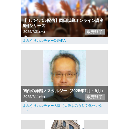
【リバイバル配信】岡田以蔵オンライン講座
5回シリーズ
販売終了
2025/7/31(木)～
よみうりカルチャーOSAKA
関西の洋館ノスタルジー（2025年7月～9月）
販売終了
2025/7/11(金)～
よみうりカルチャー大阪（大阪よみうり文化センタ
ー）