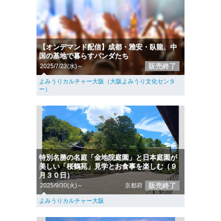
【オンデマンド配信】成都・雅安・臥龍、中
国の基地で暮らすパンダたち
販売終了
2025/7/23(水)～
よみうりカルチャー大阪（大阪よみうり文化センタ
ー）
特別名勝の名庭「金地院庭園」と日本庭園が
美しい「桜鶴苑」見学とお食事を楽しむ（９
月３０日）
販売終了
2025/9/30(火)～
京都府
よみうりカルチャー大阪