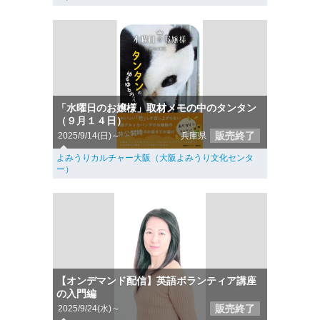
「水曜日のお嬢様」取材メモの中のタンタン
（９月１４日）
販売終了
2025/9/14(日)～
兵庫県
よみうりカルチャー大阪（大阪よみうり文化センタ
ー）
【オンデマンド配信】英語ボランティア講座
の入門編
販売終了
2025/9/24(水)～