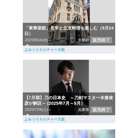
「東華菜館」見学と北京料理を楽しむ（9月24
日）
販売終了
2025/9/24(水)～
京都府
よみうりカルチャー大阪
【7月期】刀の日本史 ～刀剣マスター末兼俊
彦が解説～ (2025年7月～9月）
販売終了
2025/7/26(土)～
兵庫県
よみうりカルチャー大阪