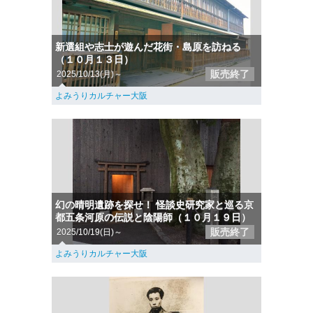
新選組や志士が遊んだ花街・島原を訪ねる
（１０月１３日）
販売終了
2025/10/13(月)～
よみうりカルチャー大阪
幻の晴明遺跡を探せ！ 怪談史研究家と巡る京
都五条河原の伝説と陰陽師（１０月１９日）
販売終了
2025/10/19(日)～
よみうりカルチャー大阪