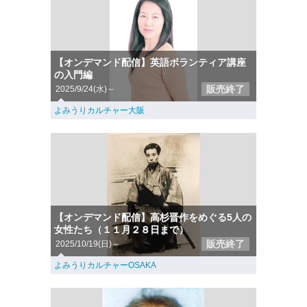
【オンデマンド配信】英語ボランティア講座
の入門編
販売終了
2025/9/24(水)～
よみうりカルチャー大阪
【オンデマンド配信】高杉晋作をめぐる5人の
女性たち（１１月２８日まで）
販売終了
2025/10/19(日)～
よみうりカルチャーOSAKA