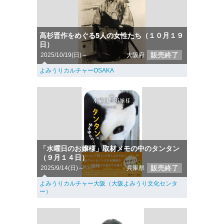
高杉晋作をめぐる5人の女性たち（１０月１９
日）
販売終了
2025/10/19(日)～
大阪府
よみうりカルチャーOSAKA
「水曜日のお嬢様」取材メモの中のタンタン
（９月１４日）
販売終了
2025/9/14(日)～
兵庫県
よみうりカルチャー大阪（大阪よみうり文化センタ
ー）