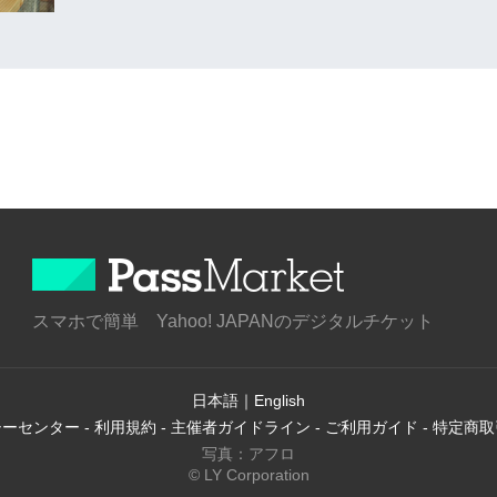
スマホで簡単 Yahoo! JAPANのデジタルチケット
日本語
｜
English
シーセンター
-
利用規約
-
主催者ガイドライン
-
ご利用ガイド
-
特定商取
写真：アフロ
© LY Corporation