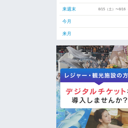
来週末
8/15（土）〜8/1
今月
来月