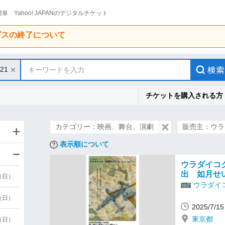
単 Yahoo! JAPANのデジタルチケット
ービスの終了について
/21
キーワードを入力
チケットを購入される方
カテゴリー：映画、舞台、演劇
販売主：ウラ
表示順について
ウラダイコク
出 如月せ
9（日）
ウラダイ
9（日）
2025/7/
東京都
6（日）