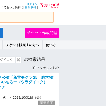
ログイン
IDでもっと便利に[
新規取得
]
チケット作成管理
チケット販売主の方へ
使い方
の検索結果
ダイコク
1
件マッチしました
公演「魚雷モグラ’25」脚本/演
いいちろー（ウラダイコク）
コク
15（火）～2025/10/31日（金）
販売終了