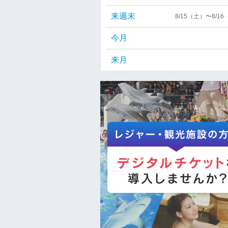
来週末
8/15（土）〜8/1
今月
来月