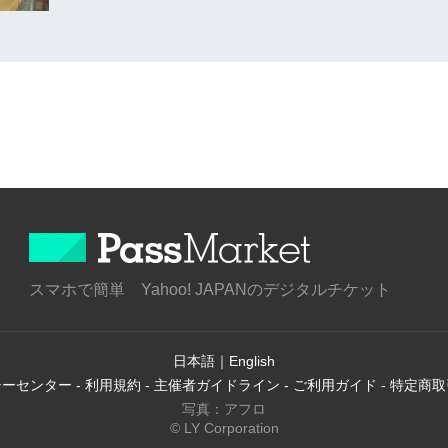
スマホで簡単 Yahoo! JAPANのデジタルチケット
日本語
｜
English
シーセンター
-
利用規約
-
主催者ガイドライン
-
ご利用ガイド
-
特定商取
写真：アフロ
© LY Corporation