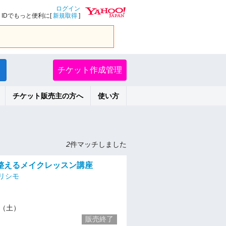
ログイン
IDでもっと便利に[
新規取得
]
チケット作成管理
チケット販売主の方へ
使い方
2
件マッチしました
整えるメイクレッスン講座
リシモ
13（土）
販売終了