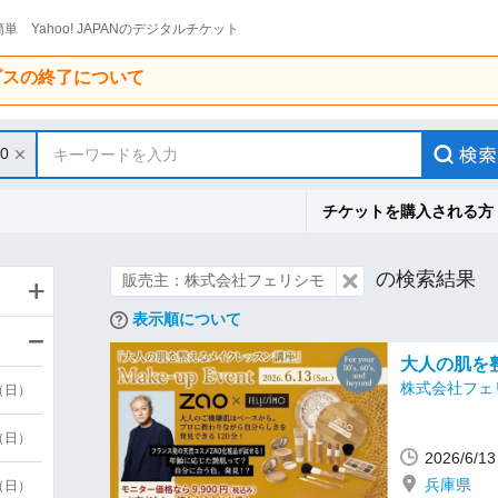
単 Yahoo! JAPANのデジタルチケット
ービスの終了について
30
キーワードを入力
チケットを購入される方
の検索結果
販売主：株式会社フェリシモ
表示順について
大人の肌を
株式会社フェ
9（日）
9（日）
2026/6/
兵庫県
6（日）