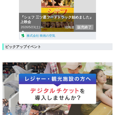
『シェフ 三ツ星フードトラック始めました』
上映会
販売終了
2026/5/23(土)～
北海道
株式会社 映画の空気
ピックアップイベント