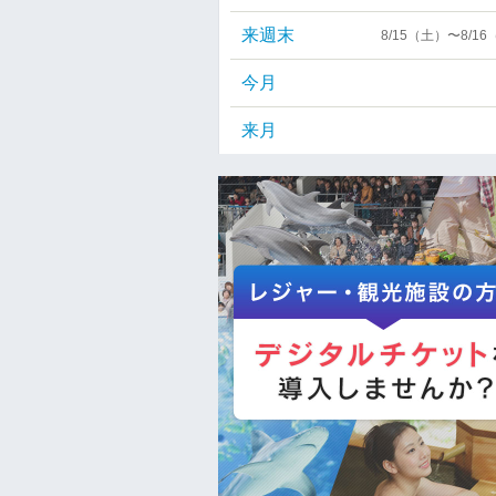
来週末
8/15（土）〜8/1
今月
来月