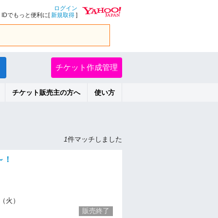
ログイン
IDでもっと便利に[
新規取得
]
チケット作成管理
チケット販売主の方へ
使い方
1
件マッチしました
～！
12（火）
販売終了