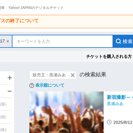
単 Yahoo! JAPANのデジタルチケット
ービスの終了について
/17
キーワードを入力
チケットを購入される方
の検索結果
販売主：黒瀬みあ
表示順について
新宿撮影～
黒瀬みあ
9（日）
9（日）
2025/8/
6（日）