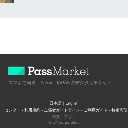
スマホで簡単 Yahoo! JAPANのデジタルチケット
日本語
｜
English
シーセンター
-
利用規約
-
主催者ガイドライン
-
ご利用ガイド
-
特定商取
写真：アフロ
© LY Corporation