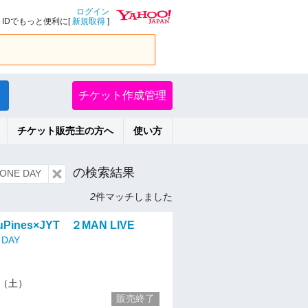
ログイン
IDでもっと便利に[
新規取得
]
チケット作成管理
チケット販売主の方へ
使い方
の検索結果
NE DAY
2
件マッチしました
Pines×JYT ２MAN LIVE
DAY
23（土）
販売終了