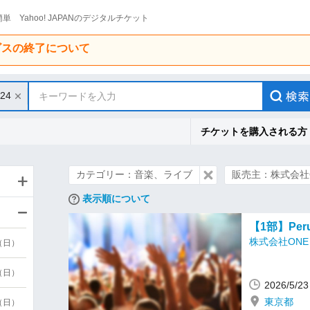
単 Yahoo! JAPANのデジタルチケット
ービスの終了について
/24
キーワードを入力
チケットを購入される方
カテゴリー：音楽、ライブ
販売主：株式会社O
表示順について
【1部】Peru
株式会社ONE 
9（日）
9（日）
2026/5/
東京都
6（日）