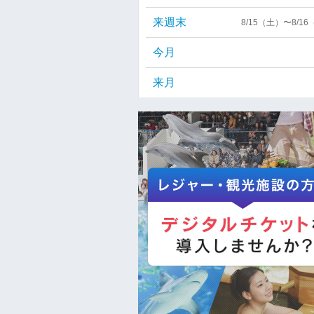
来週末
8/15（土）〜8/1
今月
来月