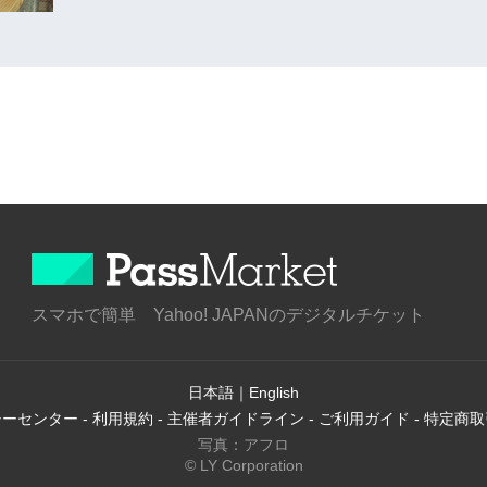
スマホで簡単 Yahoo! JAPANのデジタルチケット
日本語
｜
English
シーセンター
-
利用規約
-
主催者ガイドライン
-
ご利用ガイド
-
特定商取
写真：アフロ
© LY Corporation