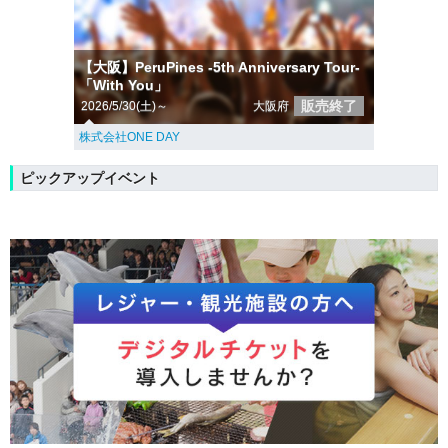
【大阪】PeruPines -5th Anniversary Tour-
「With You」
販売終了
2026/5/30(土)～
大阪府
株式会社ONE DAY
ピックアップイベント