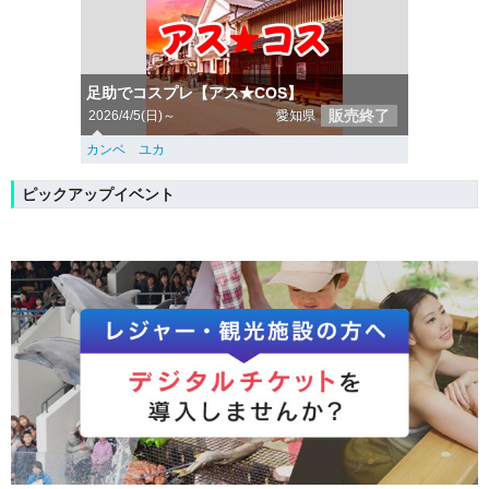
足助でコスプレ【アス★COS】
販売終了
2026/4/5(日)～
愛知県
カンベ ユカ
ピックアップイベント