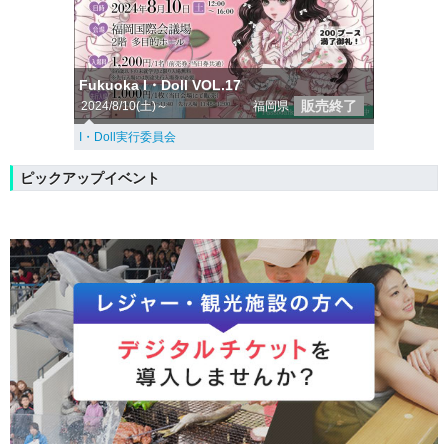
Fukuoka I・Doll VOL.17
販売終了
2024/8/10(土)～
福岡県
I・Doll実行委員会
ピックアップイベント