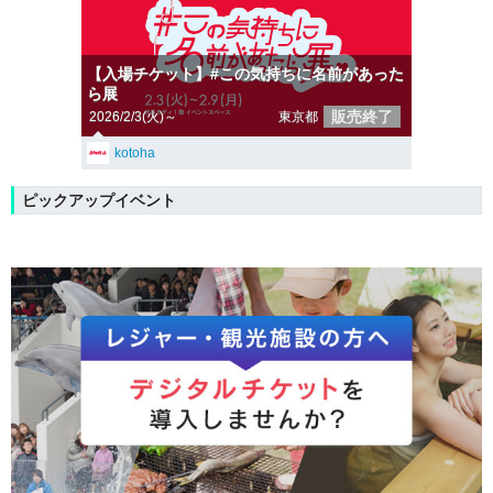
【入場チケット】#この気持ちに名前があった
ら展
販売終了
2026/2/3(火)～
東京都
kotoha
ピックアップイベント