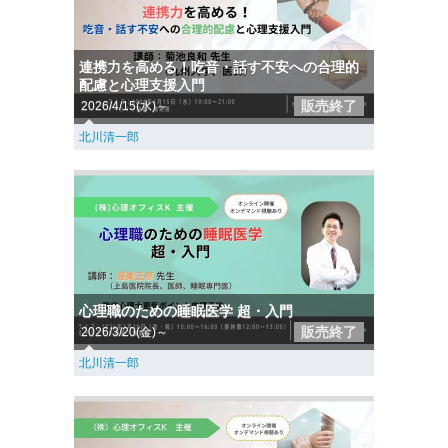
連携力を高める！吃音・話す不安への合理的
配慮と心理支援入門
販売終了
2026/4/15(水)～
北川清一郎
心理職のための睡眠医学 超・入門
販売終了
2026/3/20(金)～
北川清一郎