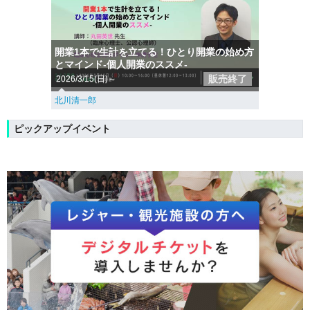
開業1本で生計を立てる！ひとり開業の始め方
とマインド-個人開業のススメ-
販売終了
2026/3/15(日)～
北川清一郎
ピックアップイベント