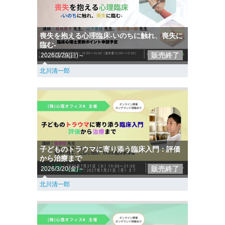
喪失を抱える心理臨床-いのちに触れ、喪失に
臨む-
販売終了
2026/3/29(日)～
北川清一郎
子どものトラウマに寄り添う臨床入門：評価
から治療まで
販売終了
2026/3/20(金)～
北川清一郎