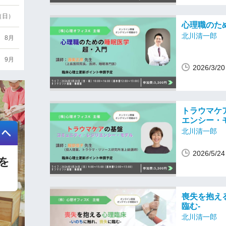
6（日）
心理職のた
北川清一郎
8月
9月
2026/3/
トラウマケ
エンシー・
北川清一郎
2026/5/
喪失を抱え
臨む-
北川清一郎