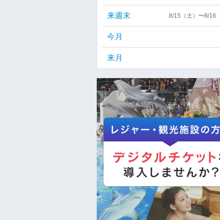
来週末
8/15（土）〜8/1
今月
来月