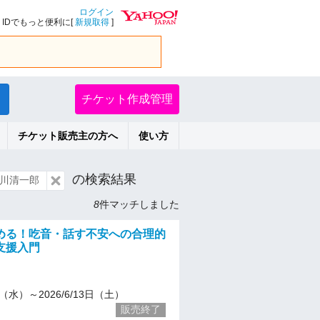
ログイン
IDでもっと便利に[
新規取得
]
チケット作成管理
チケット販売主の方へ
使い方
の検索結果
川清一郎
8
件マッチしました
める！吃音・話す不安への合理的
支援入門
15（水）～2026/6/13日（土）
販売終了