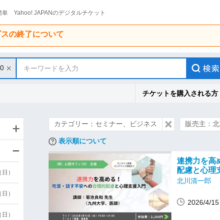
単 Yahoo! JAPANのデジタルチケット
ービスの終了について
30
キーワードを入力
チケットを購入される方
カテゴリー：セミナー、ビジネス
販売主：北
表示順について
連携力を高
配慮と心理
9（日）
北川清一郎
9（日）
2026/4/
6（日）