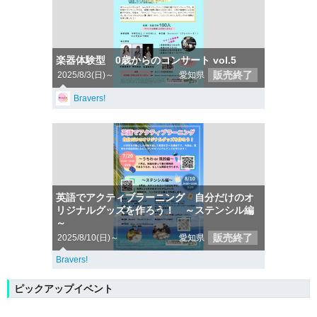
楽器体験型 0歳からのコンサート vol.5
販売終了
2025/8/3(日)～
愛知県
Bravers!
英語でアクティブラーニング 自分だけのオ
リジナルグッズを作ろう！ ～ステンシル編
～
販売終了
2025/8/10(日)～
愛知県
Bravers!
ピックアップイベント