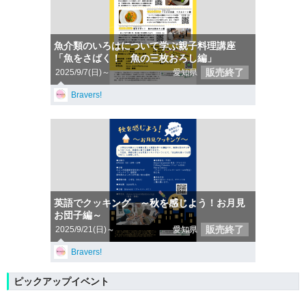
魚介類のいろはについて学ぶ親子料理講座
「魚をさばく！ 魚の三枚おろし編」
販売終了
2025/9/7(日)～
愛知県
Bravers!
英語でクッキング ～秋を感じよう！お月見
お団子編～
販売終了
2025/9/21(日)～
愛知県
Bravers!
ピックアップイベント