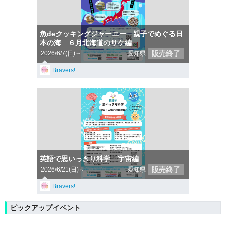
魚deクッキングジャーニー 親子でめぐる日
本の海 ６月北海道のサケ編
販売終了
2026/6/7(日)～
愛知県
Bravers!
英語で思いっきり科学 宇宙編
販売終了
2026/6/21(日)～
愛知県
Bravers!
ピックアップイベント