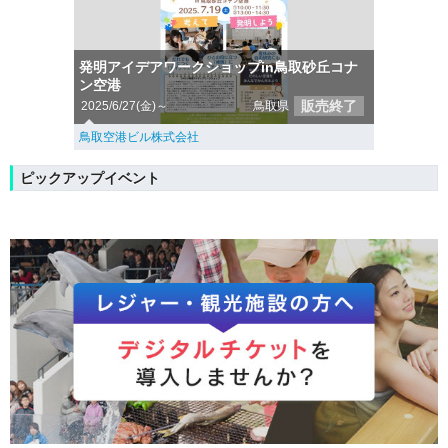
発明アイデアワークショップin鳥取砂丘コナ
ン空港
販売終了
2025/6/27(金)～
鳥取県
鳥取空港ビル株式会社
ピックアップイベント