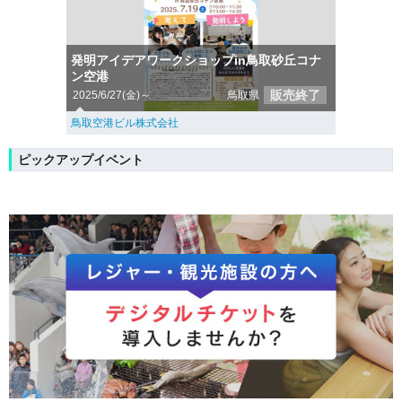
発明アイデアワークショップin鳥取砂丘コナ
ン空港
販売終了
2025/6/27(金)～
鳥取県
鳥取空港ビル株式会社
ピックアップイベント