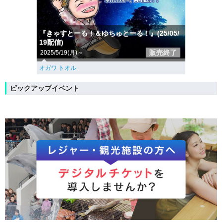
『きゃすとーる！＆ゆちゅとーる！』(25/05/
19配信)
販売終了
2025/5/19(月)～
オガワ トオル
ピックアップイベント