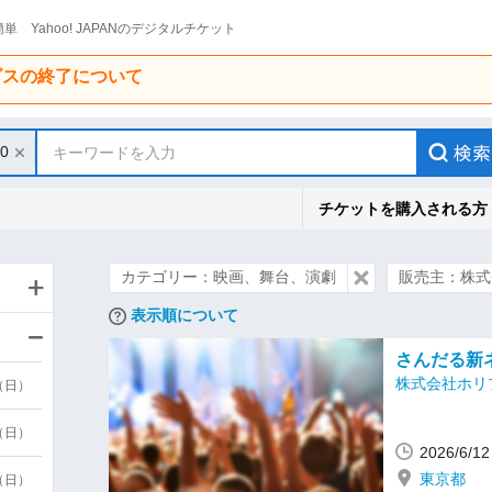
単 Yahoo! JAPANのデジタルチケット
ービスの終了について
30
キーワードを入力
チケットを購入される方
カテゴリー：映画、舞台、演劇
販売主：株式
表示順について
さんだる新
株式会社ホリ
9（日）
9（日）
2026/6/
東京都
6（日）