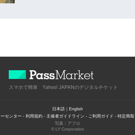
スマホで簡単 Yahoo! JAPANのデジタルチケット
日本語
｜
English
シーセンター
-
利用規約
-
主催者ガイドライン
-
ご利用ガイド
-
特定商取
写真：アフロ
© LY Corporation