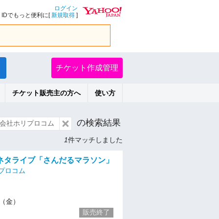
ログイン
IDでもっと便利に[
新規取得
]
チケット作成管理
チケット販売主の方へ
使い方
の検索結果
会社ホリプロコム
1
件マッチしました
ネタライブ「さんだるマラソン」
プロコム
12（金）
販売終了