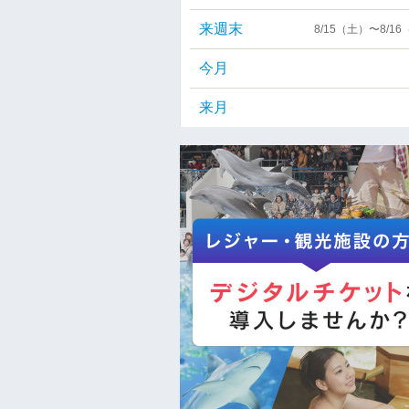
来週末
8/15（土）〜8/1
今月
来月