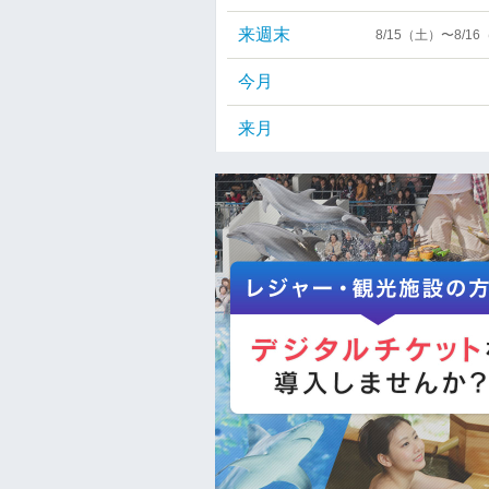
来週末
8/15（土）〜8/1
今月
来月