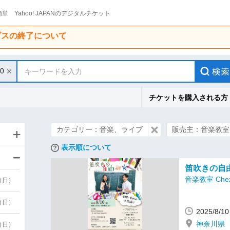
単 Yahoo! JAPANのデジタルチケット
ービスの終了について
10
キーワードを入力
チケットを購入される方
カテゴリー：音楽、ライブ
販売主：音楽教室 Ch
表示順について
笛吹きの自由研
音楽教室 Chez 
9（日）
9（日）
2025/8/
神奈川県
6（日）