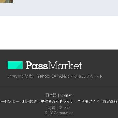
スマホで簡単 Yahoo! JAPANのデジタルチケット
日本語
｜
English
シーセンター
-
利用規約
-
主催者ガイドライン
-
ご利用ガイド
-
特定商取
写真：アフロ
© LY Corporation