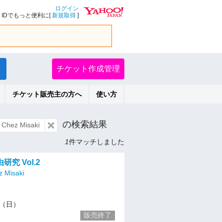
ログイン
IDでもっと便利に[
新規取得
]
チケット作成管理
チケット販売主の方へ
使い方
の検索結果
ez Misaki
1
件マッチしました
究 Vol.2
Misaki
10（日）
販売終了