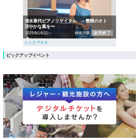
清水章代ピアノリサイタル ～豊穣のオト
涼やかな風を〜
販売終了
2025/9/14(日)～
神奈川県
シミズ アキヨ
ピックアップイベント