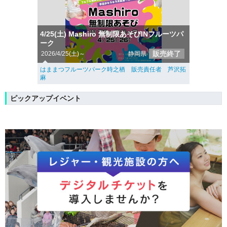
4/25(土) Mashiro 無制限あそびINフルーツパ
ーク
販売終了
2026/4/25(土)～
静岡県
はままつフルーツパーク時之栖 販売責任者 芦沢拓
麻
ピックアップイベント