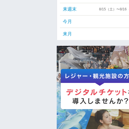
来週末
8/15（土）〜8/1
今月
来月