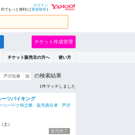
ログイン
IDでもっと便利に[
新規取得
]
チケット作成管理
チケット販売主の方へ
使い方
の検索結果
 芦沢拓麻
1
件マッチしました
 フルーツバイキング
ーツパーク時之栖 販売責任者 芦沢
16（土）
販売終了