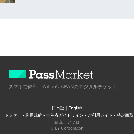
スマホで簡単 Yahoo! JAPANのデジタルチケット
日本語
｜
English
シーセンター
-
利用規約
-
主催者ガイドライン
-
ご利用ガイド
-
特定商取
写真：アフロ
© LY Corporation