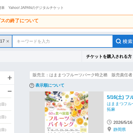
単 Yahoo! JAPANのデジタルチケット
ービスの終了について
/17
キーワードを入力
チケットを購入される方
販売主：はままつフルーツパーク時之栖 販売責任者
表示順について
5/16(土)
はままつフル
9（日）
拓麻
9（日）
2026/5/
静岡県
6（日）