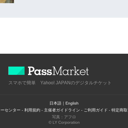
スマホで簡単 Yahoo! JAPANのデジタルチケット
日本語
｜
English
シーセンター
-
利用規約
-
主催者ガイドライン
-
ご利用ガイド
-
特定商取
写真：アフロ
© LY Corporation