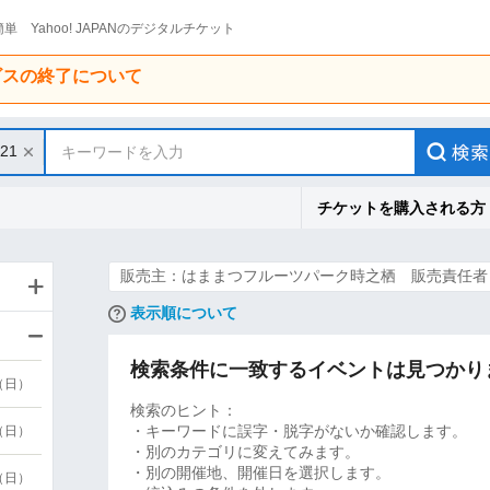
単 Yahoo! JAPANのデジタルチケット
ービスの終了について
/21
キーワードを入力
チケットを購入される方
販売主：はままつフルーツパーク時之栖 販売責任者
表示順について
検索条件に一致するイベントは見つかり
9（日）
検索のヒント：
・キーワードに誤字・脱字がないか確認します。
9（日）
・別のカテゴリに変えてみます。
・別の開催地、開催日を選択します。
6（日）