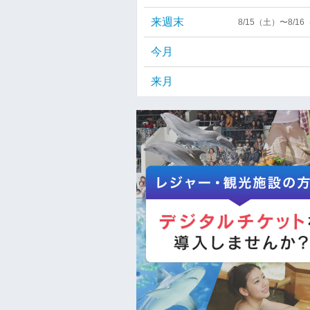
来週末
8/15（土）〜8/1
今月
来月