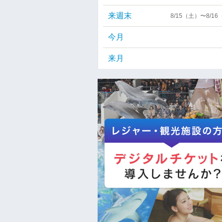
来週末
8/15（土）〜8/1
今月
来月