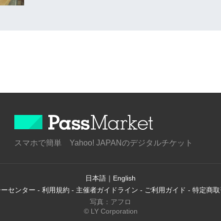
スマホで簡単 Yahoo! JAPANのデジタルチケット
日本語
｜
English
シーセンター
-
利用規約
-
主催者ガイドライン
-
ご利用ガイド
-
特定商取
写真：アフロ
© LY Corporation