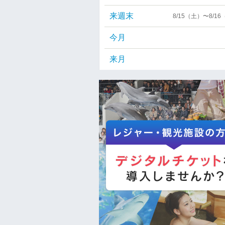
来週末
8/15（土）〜8/1
今月
来月