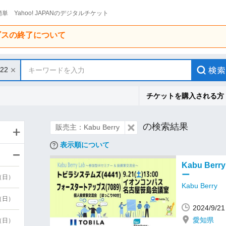
単 Yahoo! JAPANのデジタルチケット
ービスの終了について
/22
キーワードを入力
チケットを購入される方
の検索結果
販売主：Kabu Berry
表示順について
Kabu Be
ー
9（日）
Kabu Berry
9（日）
2024/9/
愛知県
6（日）