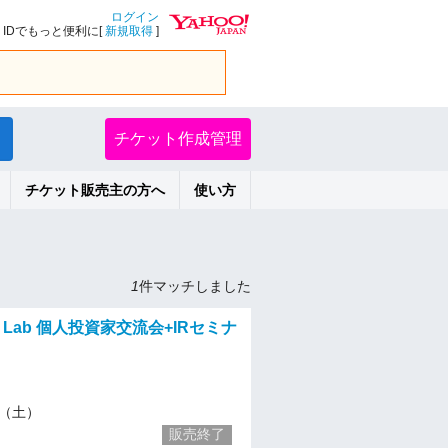
ログイン
IDでもっと便利に[
新規取得
]
チケット作成管理
チケット販売主の方へ
使い方
1
件マッチしました
rry Lab 個人投資家交流会+IRセミナ
21（土）
販売終了