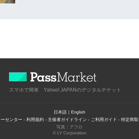
スマホで簡単 Yahoo! JAPANのデジタルチケット
日本語
｜
English
シーセンター
-
利用規約
-
主催者ガイドライン
-
ご利用ガイド
-
特定商取
写真：アフロ
© LY Corporation