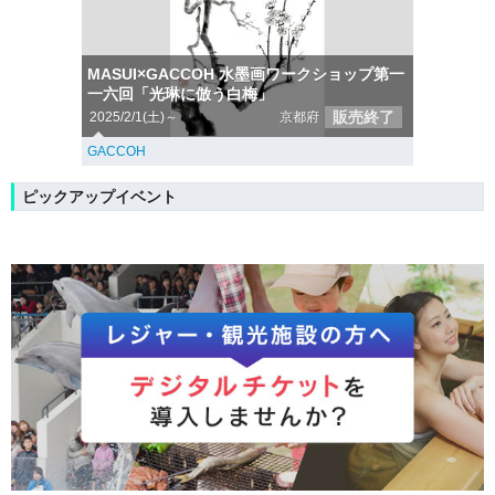
MASUI×GACCOH 水墨画ワークショップ第一
一六回「光琳に倣う白梅」
販売終了
2025/2/1(土)～
京都府
GACCOH
ピックアップイベント