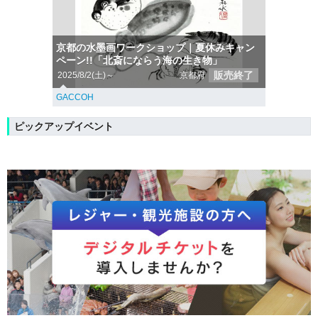
京都の水墨画ワークショップ｜夏休みキャン
ペーン!!「北斎にならう海の生き物」
販売終了
2025/8/2(土)～
京都府
GACCOH
ピックアップイベント