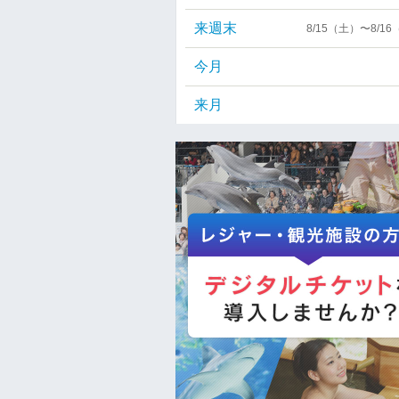
来週末
8/15（土）〜8/1
今月
来月