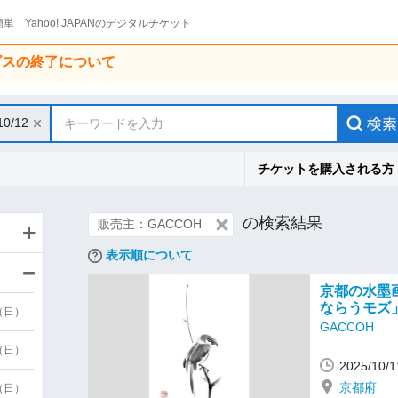
単 Yahoo! JAPANのデジタルチケット
ービスの終了について
10/12
キーワードを入力
チケットを購入される方
の検索結果
販売主：GACCOH
表示順について
京都の水墨
ならうモズ
9（日）
GACCOH
9（日）
2025/10
京都府
6（日）