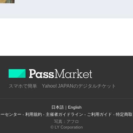
スマホで簡単 Yahoo! JAPANのデジタルチケット
日本語
｜
English
シーセンター
-
利用規約
-
主催者ガイドライン
-
ご利用ガイド
-
特定商取
写真：アフロ
© LY Corporation