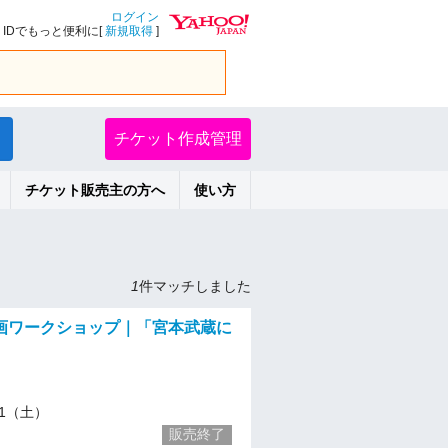
ログイン
IDでもっと便利に[
新規取得
]
チケット作成管理
チケット販売主の方へ
使い方
1
件マッチしました
画ワークショップ｜「宮本武蔵に
」
/11（土）
販売終了