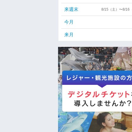
来週末
8/15（土）〜8/1
今月
来月