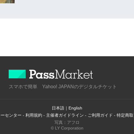
スマホで簡単 Yahoo! JAPANのデジタルチケット
日本語
｜
English
シーセンター
-
利用規約
-
主催者ガイドライン
-
ご利用ガイド
-
特定商取
写真：アフロ
© LY Corporation