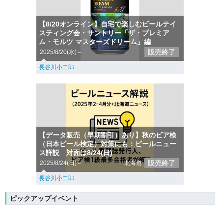
【8/20オンライン】自宅で楽しむビールテイ
スティング会・サントリー「ザ・プレミア
ム・モルツ マスターズドリーム」編
販売終了
2025/8/20(水)～
長谷川小二郎
【データ販売（早期割引）あり】秋のビア検
（日本ビール検定）対策にも：ビールニュー
ス詳説 対面は8/24(日)
販売終了
2025/8/24(日)～
北海道
長谷川小二郎
ピックアップイベント