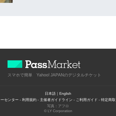
スマホで簡単 Yahoo! JAPANのデジタルチケット
日本語
｜
English
シーセンター
-
利用規約
-
主催者ガイドライン
-
ご利用ガイド
-
特定商取
写真：アフロ
© LY Corporation