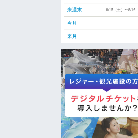
来週末
8/15（土）〜8/1
今月
来月