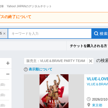
単 Yahoo! JAPANのデジタルチケット
ービスの終了について
15
キーワードを入力
チケットを購入される方
の検
販売主：VLUE＆BRAVE PARTY TEAM
表示順について
VLUE-LOV
VLUE＆BRAV
9（日）
9（日）
2026/2
東京都
6（日）