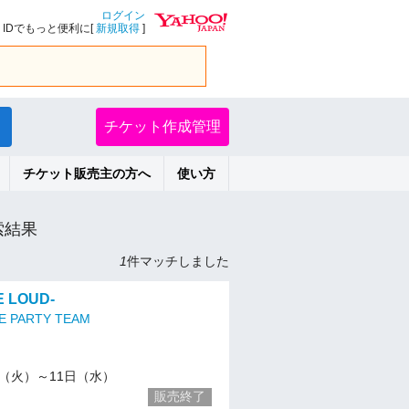
ログイン
IDでもっと便利に[
新規取得
]
チケット作成管理
チケット販売主の方へ
使い方
索結果
1
件マッチしました
E LOUD-
E PARTY TEAM
/10（火）～11日（水）
販売終了