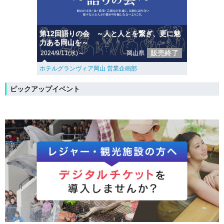
第12回語りの会 ～人と人とを繋ぎ、更に魅
力ある岡山を～
販売終了
2024/9/11(水)～
岡山県
ホテルグランヴィア岡山 営業企画部
ピックアップイベント