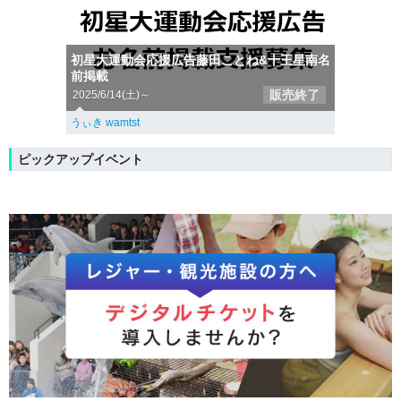
初星大運動会応援広告藤田ことね&十王星南名
前掲載
販売終了
2025/6/14(土)～
うぃき wamtst
ピックアップイベント