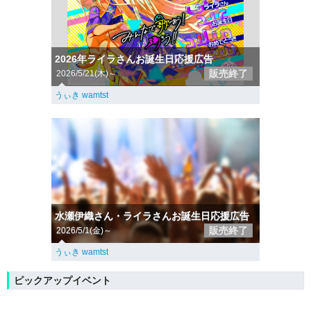
2026年ライラさんお誕生日応援広告
販売終了
2026/5/21(木)～
うぃき wamtst
水瀬伊織さん・ライラさんお誕生日応援広告
販売終了
2026/5/1(金)～
うぃき wamtst
ピックアップイベント