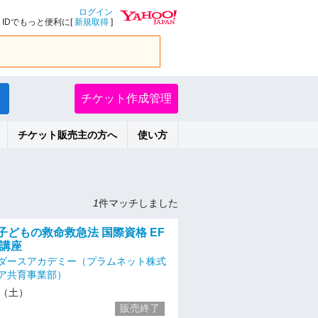
ログイン
IDでもっと便利に[
新規取得
]
チケット作成管理
チケット販売主の方へ
使い方
1
件マッチしました
） 子どもの救命救急法 国際資格 EF
得講座
ダースアカデミー（プラムネット株式
ア共育事業部）
23（土）
販売終了