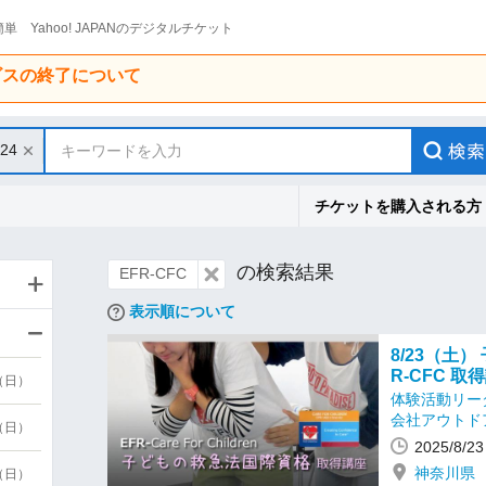
単 Yahoo! JAPANのデジタルチケット
ービスの終了について
/24
キーワードを入力
チケットを購入される方
の検索結果
EFR-CFC
表示順について
8/23（土
R-CFC 取
9（日）
体験活動リー
会社アウトド
9（日）
2025/8/
神奈川県
6（日）