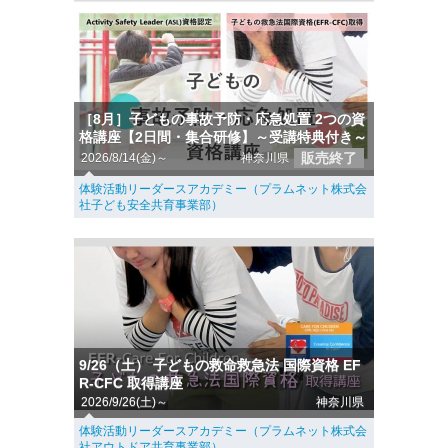
［8月］子どもの事故予防・応急処置 2つの資
格講座【2日間・集合研修】～受講特典付き～
販売終了
2026/8/14(金)～
神奈川県
体験活動リーダースアカデミー（プラムネット株式会
社子ども安全共育事業部）
9/26（土） 子どもの救命救急法 国際資格 EF
R-CFC 取得講座
2026/9/26(土)～
神奈川県
体験活動リーダースアカデミー（プラムネット株式会
社アウトドア共育事業部）