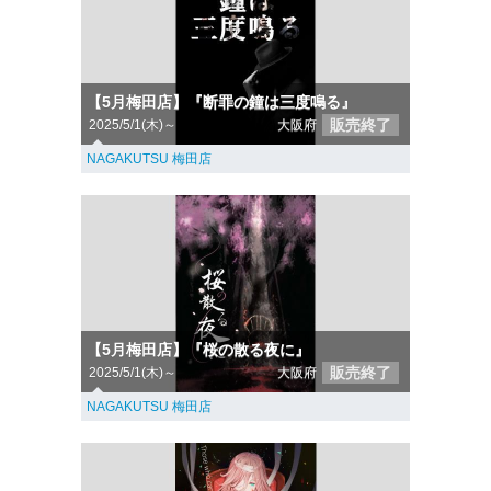
【5月梅田店】『断罪の鐘は三度鳴る』
販売終了
2025/5/1(木)～
大阪府
NAGAKUTSU 梅田店
【5月梅田店】『桜の散る夜に』
販売終了
2025/5/1(木)～
大阪府
NAGAKUTSU 梅田店