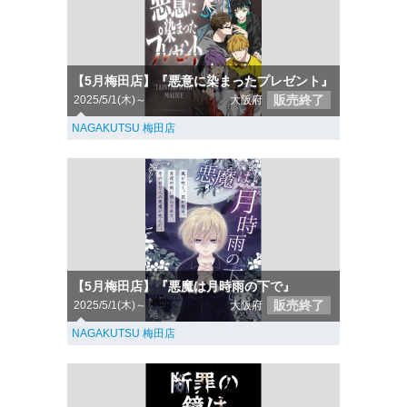
【5月梅田店】『悪意に染まったプレゼント』
販売終了
2025/5/1(木)～
大阪府
NAGAKUTSU 梅田店
【5月梅田店】『悪魔は月時雨の下で』
販売終了
2025/5/1(木)～
大阪府
NAGAKUTSU 梅田店