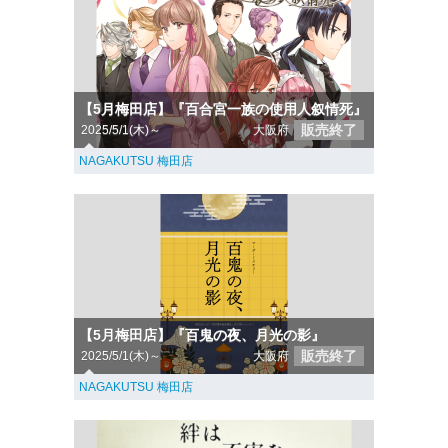
【5月梅田店】『百合宮一族の使用人叙情死』
販売終了
2025/5/1(木)～
大阪府
NAGAKUTSU 梅田店
【5月梅田店】『百鬼の夜、月光の影』
販売終了
2025/5/1(木)～
大阪府
NAGAKUTSU 梅田店