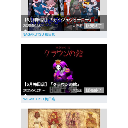
【5月梅田店】『カイジュウヒーロー』
販売終了
2025/5/1(木)～
大阪府
NAGAKUTSU 梅田店
【5月梅田店】『クラウンの館』
販売終了
2025/5/1(木)～
大阪府
NAGAKUTSU 梅田店