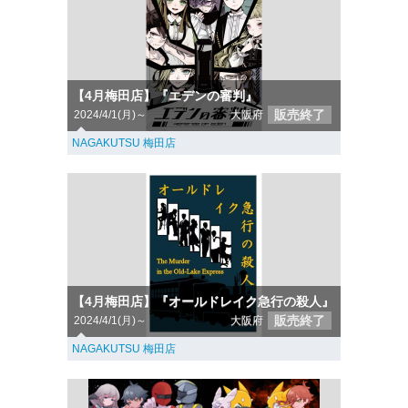
【4月梅田店】『エデンの審判』
販売終了
2024/4/1(月)～
大阪府
NAGAKUTSU 梅田店
【4月梅田店】『オールドレイク急行の殺人』
販売終了
2024/4/1(月)～
大阪府
NAGAKUTSU 梅田店