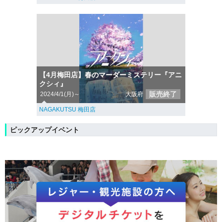
【4月梅田店】春のマーダーミステリー『アニ
クシィ』
販売終了
2024/4/1(月)～
大阪府
NAGAKUTSU 梅田店
ピックアップイベント