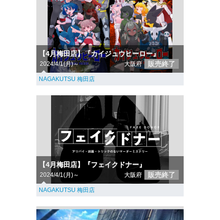
【4月梅田店】『カイジュウヒーロー』
販売終了
2024/4/1(月)～
大阪府
NAGAKUTSU 梅田店
【4月梅田店】『フェイクドナー』
販売終了
2024/4/1(月)～
大阪府
NAGAKUTSU 梅田店