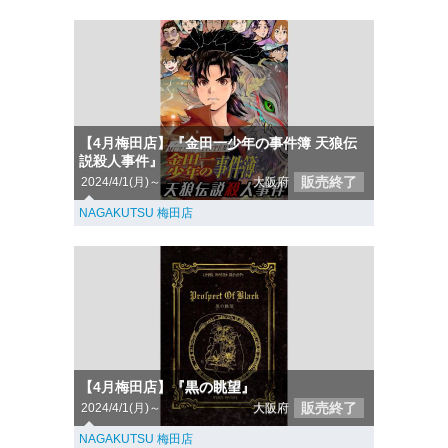
【4月梅田店】『金田一少年の事件簿 天狼伝
説殺人事件』
販売終了
2024/4/1(月)～
大阪府
NAGAKUTSU 梅田店
【4月梅田店】『黒の眺望』
販売終了
2024/4/1(月)～
大阪府
NAGAKUTSU 梅田店