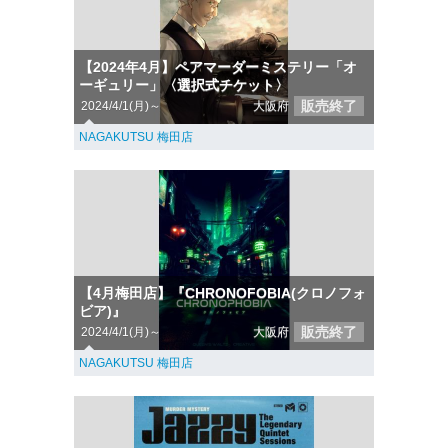
【2024年4月】ペアマーダーミステリー「オ
ーギュリー」〈選択式チケット〉
販売終了
2024/4/1(月)～
大阪府
NAGAKUTSU 梅田店
【4月梅田店】『CHRONOFOBIA(クロノフォ
ビア)』
販売終了
2024/4/1(月)～
大阪府
NAGAKUTSU 梅田店