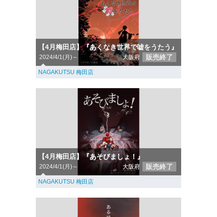
【4月梅田店】『あくなき世界で嘘をうたう』
販売終了
2024/4/1(月)～
大阪府
NAGAKUTSU 梅田店
【4月梅田店】『あそびましょ！』
販売終了
2024/4/1(月)～
大阪府
NAGAKUTSU 梅田店