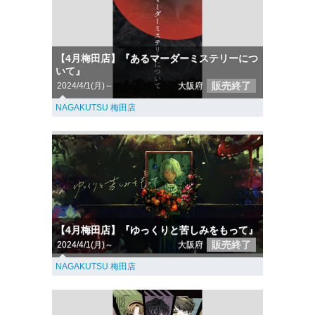
【4月梅田店】『あるマーダーミステリーにつ
いて』
販売終了
2024/4/1(月)～
大阪府
NAGAKUTSU 梅田店
【4月梅田店】『ゆっくりと苦しみをもって』
販売終了
2024/4/1(月)～
大阪府
NAGAKUTSU 梅田店