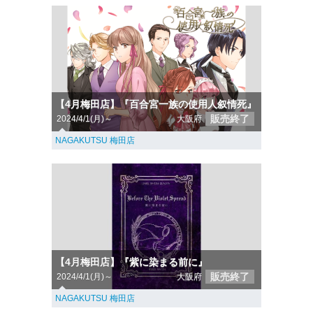
【4月梅田店】『百合宮一族の使用人叙情死』
販売終了
2024/4/1(月)～
大阪府
NAGAKUTSU 梅田店
【4月梅田店】『紫に染まる前に』
販売終了
2024/4/1(月)～
大阪府
NAGAKUTSU 梅田店