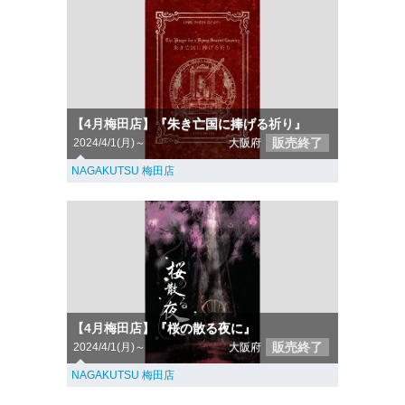
【4月梅田店】『朱き亡国に捧げる祈り』
販売終了
2024/4/1(月)～
大阪府
NAGAKUTSU 梅田店
【4月梅田店】『桜の散る夜に』
販売終了
2024/4/1(月)～
大阪府
NAGAKUTSU 梅田店