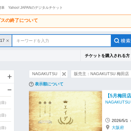
単 Yahoo! JAPANのデジタルチケット
ービスの終了について
/17
キーワードを入力
チケットを購入される方
NAGAKUTSU
販売主：NAGAKUTSU 梅田店
表示順について
【5月梅田
NAGAKUTS
9（日）
9（日）
2026/5
大阪府
6（日）