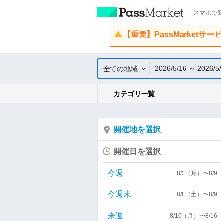
スマホで簡
【重要】PassMarketサ
2026/5/16 ～ 2026/5
全ての地域
カテゴリ一覧
開催地を選択
開催日を選択
今週
8/3（月）〜8/
今週末
8/8（土）〜8/
来週
8/10（月）〜8/1