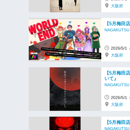
大阪府
【5月梅田店
NAGAKUTS
2026/5
大阪府
【5月梅田
いて』
NAGAKUTS
2026/5
大阪府
【5月梅田
NAGAKUTS