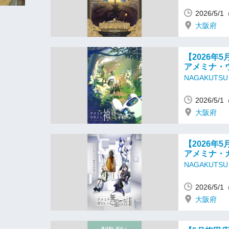
2026/5
大阪府
【2026年
アメミナ・
NAGAKUTS
2026/5
大阪府
【2026年
アメミナ・
NAGAKUTS
2026/5
大阪府