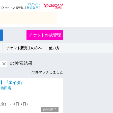
ログイン
IDでもっと便利に[
新規取得
]
チケット作成管理
チケット販売主の方へ
使い方
の検索結果
71
件マッチしました
店】『エイダ』
U 梅田店
/1（金）～31日（日）
販売終了