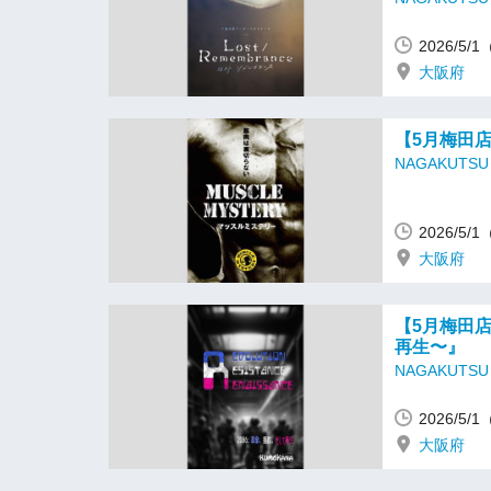
2026/5
大阪府
【5月梅田店】
NAGAKUTS
2026/5
大阪府
【5月梅田
再生〜』
NAGAKUTS
2026/5
大阪府