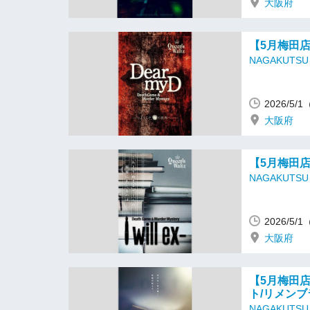
大阪府
【5月梅田店】
NAGAKUTS
2026/5
大阪府
【5月梅田店】『
NAGAKUTS
2026/5
大阪府
【5月梅田店】『
ト/リメンブ
NAGAKUTS