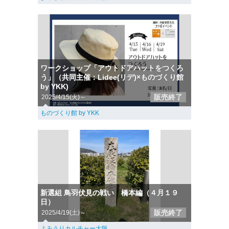
ワークショップ「アウトドアハットをつくろ
う」（共同主催：Lidee(リデ)×ものづくり館
by YKK)
販売終了
2025/4/15(火)～
ものづくり館 by YKK
新選組 鳥羽伏見の戦い 橋本編（４月１９
日）
販売終了
2025/4/19(土)～
よみうりカルチャー大阪