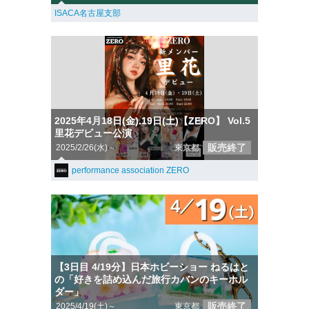
ISACA名古屋支部
2025年4月18日(金).19日(土)【ZERO】 Vol.5
里花デビュー公演
販売終了
2025/2/26(水)～
東京都
performance association ZERO
【3日目 4/19分】日本ホビーショー ねるはと
の「好きを詰め込んだ旅行カバンのキーホル
ダー」
販売終了
2025/4/19(土)～
東京都