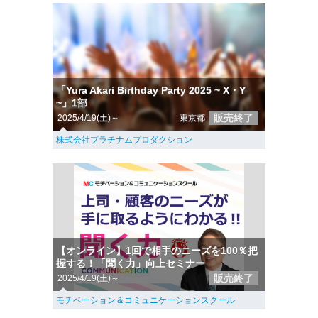
「Yura Akari Birthday Party 2025 ~ X・Y
~」1部
販売終了
2025/4/19(土)～
東京都
株式会社プラチナムプロダクション
【オンライン】1回で相手のニーズを100％把
握する！「聞く力」向上セミナー
販売終了
2025/4/19(土)～
モチベーション＆コミュニケーションスクール