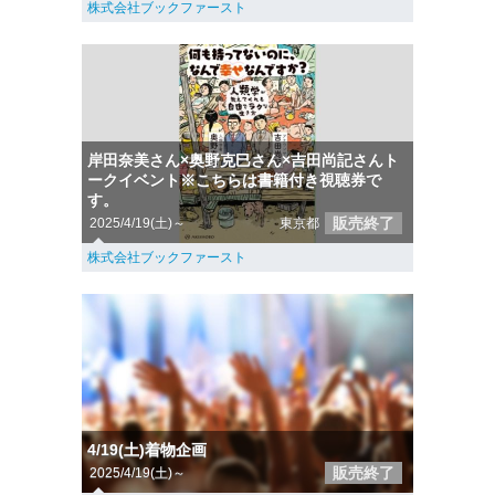
株式会社ブックファースト
岸田奈美さん×奥野克巳さん×吉田尚記さんト
ークイベント※こちらは書籍付き視聴券で
す。
販売終了
2025/4/19(土)～
東京都
株式会社ブックファースト
4/19(土)着物企画
販売終了
2025/4/19(土)～