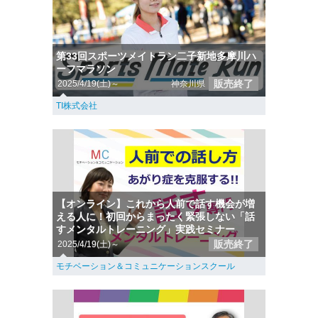
第33回スポーツメイトラン二子新地多摩川ハ
ーフマラソン
販売終了
2025/4/19(土)～
神奈川県
TI株式会社
【オンライン】これから人前で話す機会が増
える人に！初回からまったく緊張しない「話
すメンタルトレーニング」実践セミナー
販売終了
2025/4/19(土)～
モチベーション＆コミュニケーションスクール