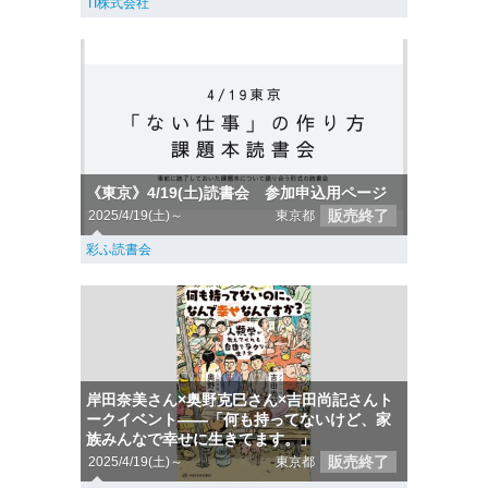
TI株式会社
《東京》4/19(土)読書会 参加申込用ページ
販売終了
2025/4/19(土)～
東京都
彩ふ読書会
岸田奈美さん×奥野克巳さん×吉田尚記さんト
ークイベント――「何も持ってないけど、家
族みんなで幸せに生きてます。」
販売終了
2025/4/19(土)～
東京都