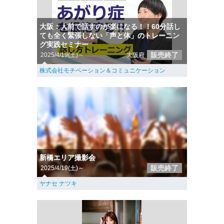
大阪：人前で話すのが楽になる！！60分話し
ても全く緊張しない「声と体」のトレーニン
グ実践セミナー
販売終了
2025/4/19(土)～
大阪府
株式会社モチベーション＆コミュニケーション
新橋エリア撮影会
販売終了
2025/4/19(土)～
ヤナセ ナツキ