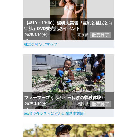
【4/19・13:00】湯帆丸美雪『巨乳と桃尻と白
い肌』DVD発売記念イベント
販売終了
2025/4/19(土)～
東京都
株式会社ソフマップ
ファーマーズくらぶ～玉ねぎの収穫体験～
販売終了
2025/4/19(土)～
福岡県
㈱JR博多シティにぎわい創造事業部