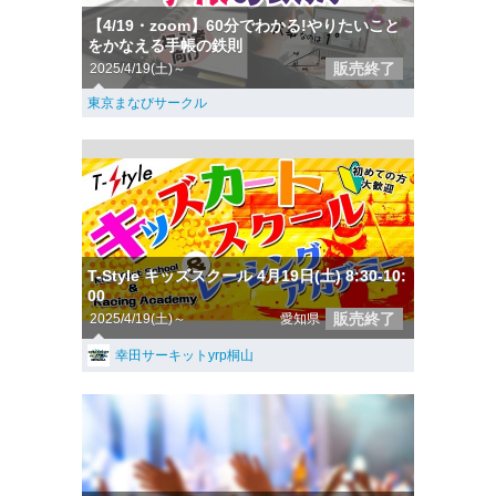
【4/19・zoom】60分でわかる!やりたいこと
をかなえる手帳の鉄則
販売終了
2025/4/19(土)～
東京まなびサークル
T-Style キッズスクール 4月19日(土) 8:30-10:
00
販売終了
2025/4/19(土)～
愛知県
幸田サーキットyrp桐山