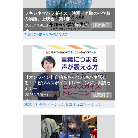
フキシネマパラダイス 映画「奇跡の小学校
の物語」上映会 第1部
販売終了
2025/4/19(土)～
和歌山県
FUKI CINEMA PARADISO
【オンライン】自信をもってハキハキ話せ
る！「ビジネスボイストレーニング」実践セ
ミナー
販売終了
2025/4/19(土)～
株式会社モチベーション＆コミュニケーション