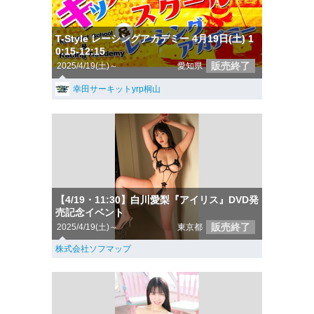
T-Style レーシングアカデミー 4月19日(土) 1
0:15-12:15
販売終了
2025/4/19(土)～
愛知県
幸田サーキットyrp桐山
【4/19・11:30】白川愛梨『アイリス』DVD発
売記念イベント
販売終了
2025/4/19(土)～
東京都
株式会社ソフマップ