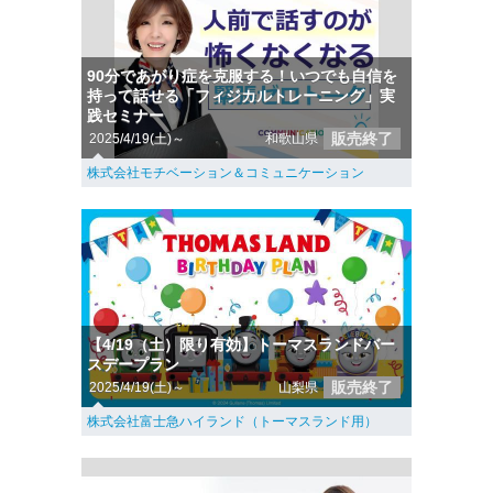
90分であがり症を克服する！いつでも自信を
持って話せる「フィジカルトレーニング」実
践セミナー
販売終了
2025/4/19(土)～
和歌山県
株式会社モチベーション＆コミュニケーション
【4/19（土）限り有効】トーマスランドバー
スデープラン
販売終了
2025/4/19(土)～
山梨県
株式会社富士急ハイランド（トーマスランド用）