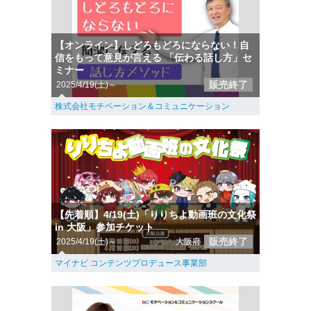
【オンライン】しどろもどろにならない！自
信をもって意見が言える 「伝わる話し方」セ
ミナー
販売終了
2025/4/19(土)～
株式会社モチベーション＆コミュニケーション
【先着順】4/19(土)「りりちよ動画班の文化祭
in 大阪」参加チケット
販売終了
2025/4/19(土)～
大阪府
マイナビ コンテンツプロデュース事業部