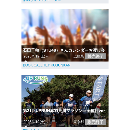
石田千穂（STU48）さんカレンダーお渡し会
販売終了
2025/4/19(土)～
広島県
BOOK GALLREY KOBUNKAN
第21回UPRUN赤羽荒川マラソン～全種目ver
～
販売終了
2025/4/19(土)～
東京都