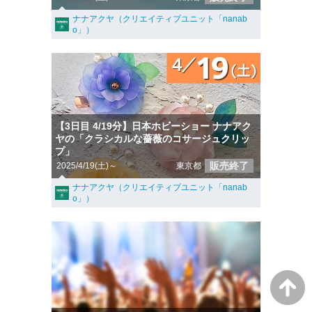
ナナアクヤ（クリエイティブユニット「nanab
o」）
【3日目 4/19分】日本ホビーショー ナナアク
ヤの「クラシカルな薔薇のコサージュクリッ
プ」
販売終了
2025/4/19(土)～
東京都
ナナアクヤ（クリエイティブユニット「nanab
o」）