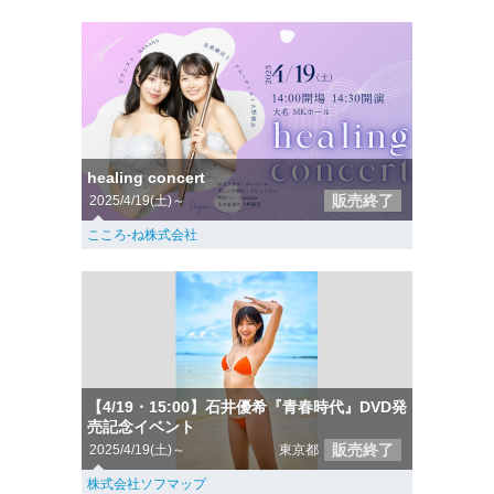
healing concert
販売終了
2025/4/19(土)～
こころ-ね株式会社
【4/19・15:00】石井優希『青春時代』DVD発
売記念イベント
販売終了
2025/4/19(土)～
東京都
株式会社ソフマップ