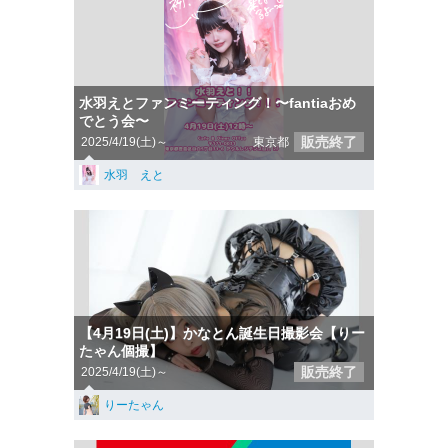
水羽えとファンミーティング！〜fantiaおめ
でとう会〜
販売終了
2025/4/19(土)～
東京都
水羽 えと
【4月19日(土)】かなとん誕生日撮影会【りー
たゃん個撮】
販売終了
2025/4/19(土)～
りーたゃん