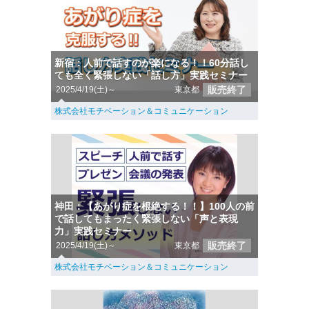
新宿：人前で話すのが楽になる！！60分話し
ても全く緊張しない「話し方」実践セミナー
販売終了
2025/4/19(土)～
東京都
株式会社モチベーション＆コミュニケーション
神田：【あがり症を根絶する！！】100人の前
で話してもまったく緊張しない「声と表現
力」実践セミナー
販売終了
2025/4/19(土)～
東京都
株式会社モチベーション＆コミュニケーション