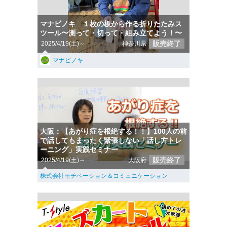
マナビノキ １枚の板から作る折りたたみス
ツール〜測って・切って・組み立てよう！〜
販売終了
2025/4/19(土)～
神奈川県
マナビノキ
大阪：【あがり症を根絶する！！】100人の前
で話してもまったく緊張しない「話し方トレ
ーニング」実践セミナー
販売終了
2025/4/19(土)～
大阪府
株式会社モチベーション＆コミュニケーション