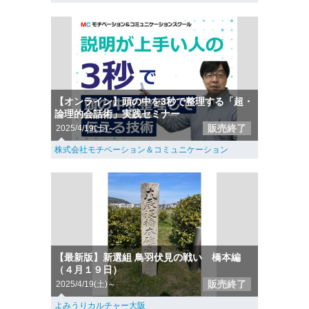
【オンライン】頭の中を3秒で整理する「超・
論理的会話術」実践セミナー
販売終了
2025/4/19(土)～
株式会社モチベーション＆コミュニケーション
【最新版】新選組 鳥羽伏見の戦い 橋本編
（４月１９日）
販売終了
2025/4/19(土)～
よみうりカルチャー大阪