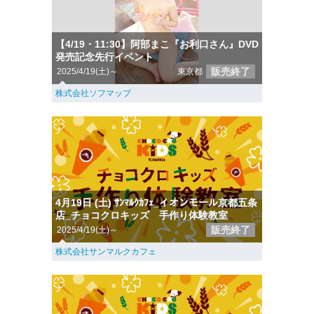
【4/19・11:30】阿部まこ『お利口さん』DVD
発売記念先行イベント
販売終了
2025/4/19(土)～
東京都
株式会社ソフマップ
4月19日 (土) ｻﾝﾏﾙｸｶﾌｪ_イオンモール京都五条
店_チョコクロキッズ 手作り体験教室
販売終了
2025/4/19(土)～
株式会社サンマルクカフェ