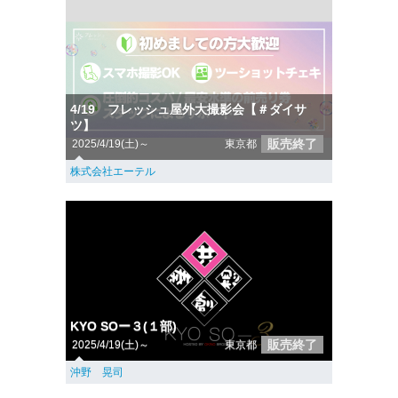
4/19 フレッシュ屋外大撮影会【＃ダイサ
ツ】
販売終了
2025/4/19(土)～
東京都
株式会社エーテル
KYO SOー３(１部)
販売終了
2025/4/19(土)～
東京都
沖野 晃司