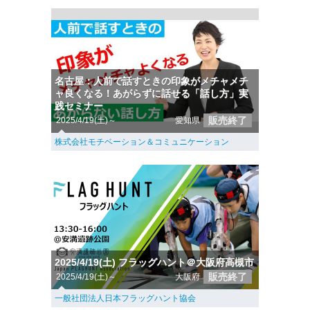
名古屋：人前で話すときの印象がメチャメチ
ャ良くなる！あがらずに話せる「話し方」実
践セミナー
販売終了
2025/4/19(土)～
愛知県
株式会社モチベーション＆コミュニケーション
2025/4/19(土) フラッグハント＠大阪府高槻市
販売終了
2025/4/19(土)～
大阪府
一般社団法人日本フラッグハント協会