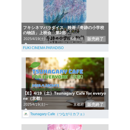
フキシネマパラダイス 映画「奇跡の小学校
の物語」上映会 第2部
販売終了
2025/4/19(土)～
和歌山県
FUKI CINEMA PARADISO
【E】4/19（土）Tsunagary Cafe for everyo
ne（京都）
販売終了
2025/4/19(土)～
京都府
Tsunagary Cafe（つながりカフェ）