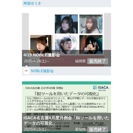
神楽ゆうき
4/19 NOBLE撮影会
販売終了
2025/4/19(土)～
福岡県
NOBLE撮影会
ISACA名古屋4月度月例会「BIツールを用いた
データの可視化」
販売終了
2025/4/19(土)～
愛知県