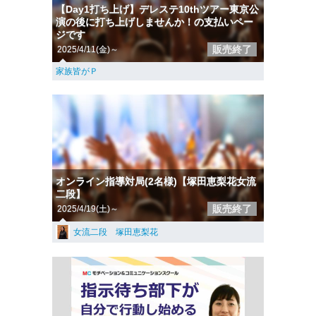
【Day1打ち上げ】デレステ10thツアー東京公
演の後に打ち上げしませんか！の支払いペー
ジです
販売終了
2025/4/11(金)～
家族皆がＰ
オンライン指導対局(2名様)【塚田恵梨花女流
二段】
販売終了
2025/4/19(土)～
女流二段 塚田恵梨花